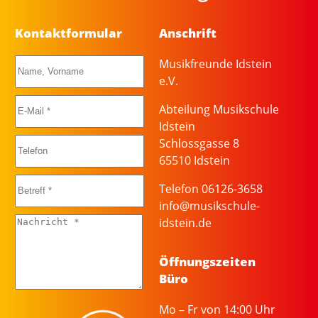
Kontaktformular
Anschrift
Musikfreunde Idstein
e.V.
Abteilung Musikschule
Idstein
Schlossgasse 8
65510 Idstein
Telefon 06126-3658
info@musikschule-
idstein.de
Öffnungszeiten
Büro
Mo – Fr von 14:00 Uhr